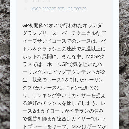
2021-07-19
MXGP
,
REPORT
,
RESULTS
,
TOPICS
GP初開催のオスで行われたオランダ
グランプリ。スーパーテクニカルなデ
ィープサンドコースでのレースは、バ
トル＆クラッシュの連続で気温以上に
ホットな展開に。そんな中、MXGPク
ラスでは、ホームGPで気を吐いたハ
ーリングスにビッグアクシデントが発
生。執念でレース1を制したハーリン
グスだがレース2はキャンセルとな
り、ランキング争いでガイザーを捉え
る絶好のチャンスを逸してしまう。レ
ース2はカイローリがベテランの強み
で優勝を飾るが総合はガイザーでレッ
ドプレートをキープ。MX2はギーツが