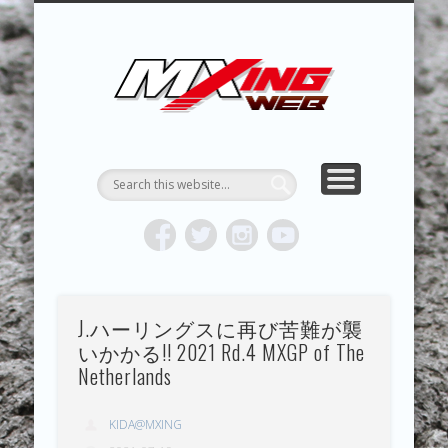
MXING & MXING＋PLUS
HYPER MXING
ABOUT MX
CONTACT
RESULTS
REPORT
TOPICS
HOME
MXING 
トク
MOTOCR
J.ハーリングスに再び苦難が襲
いかかる!! 2021 Rd.4 MXGP of The
Netherlands
KIDA@MXING