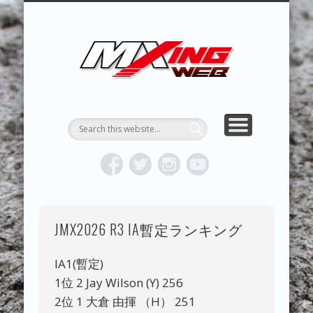
MXING & MXING＋PLUS
HYPER MXING
ABOUT MX
CONTACT
RESULTS
REPORT
TOPICS
HOME
MXING 
トク
MOTOCR
JMX2026 R3 IA暫定ランキング
IA1(暫定)
1位 2 Jay Wilson (Y) 256
2位 1 大倉 由揮 （H） 251