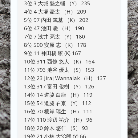
3位 3 大城 魁之輔 （Y） 235
4位 4 大塚 豪太 （H） 209
5位 97 内田 篤基 （K） 202
6位 47 池田 凌 （H） 190
7位 7 浅井 亮太 （Y） 180
8位 500 安原 志 （K） 178
9位 11 神田橋 瞭 (K) 167
10位 311 西條 悠人 （K） 164
11位 793 池谷 優太 （S） 153
12位 23 Jiraj Wannalak （H） 137
13位 317 富田 俊樹 （Y） 126
14位 14 道脇 白龍 （H） 119
15位 54 道脇 右京 （Y） 112
16位 70 根岸 瑞生 （H） 111
17位 110 渡辺 祐介 （H） 96
18位 20 鈴木 悠仁 （S） 93
19位 21 小林 大治朗 (Y) 66