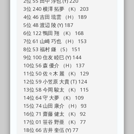
2位 55 田中 淳也 (Y) 220
3位 240 横澤 拓夢 （K） 203
4位 46 吉田 琉雲 （H） 189
5位 48 渡辺 陵 (Y) 187
6位 122 鴨田 翔 （K） 168
7位 61 山崎 巧也 （H） 153
8位 53 福村 鎌 （S） 151
9位 100 住友 睦巳 (Y) 144
10位 56 森 優介 （H） 137
11位 50 佐々木 麗 （K） 129
12位 59 小笠原 大貴 (T) 124
13位 58 今岡 駿太 （K） 115
14位 64 守 大夢 （K） 109
15位 74 山田 康介 （H） 93
16位 71 齋藤 健太 （K） 92
17位 01 笹谷 野亜 （K） 77
18位 66 古井 奎伍 (Y) 77